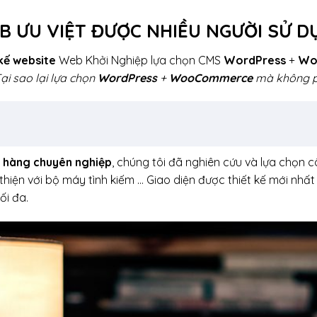
 ƯU VIỆT ĐƯỢC NHIỀU NGƯỜI SỬ 
 kế website
Web Khởi Nghiệp lựa chọn CMS
WordPress
+
Wo
ại sao lại lựa chọn
WordPress
+
WooCommerce
mà không p
 hàng chuyên nghiệp
, chúng tôi đã nghiên cứu và lựa chọn c
hiện với bộ máy tình kiếm … Giao diện được thiết kế mới nhất 
ối đa.