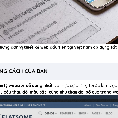
những đơn vị thiết kế web đầu tiên tại Việt nam áp dụng tấ
ONG CÁCH CỦA BẠN
ản lý website dễ dàng nhất
, và thực sự chúng tôi đã làm vi
u cầu thay đổi màu sắc, cũng như thay đổi bố cục trang w