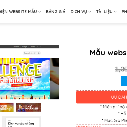
DIỆN WEBSITE MẪU
BẢNG GIÁ
DỊCH VỤ
TÀI LIỆU
P
p
Mẫu websi
1,0
ƯU ĐÃI 
* Miễn phí bộ
* Hỗ
* Mức Giá Phù