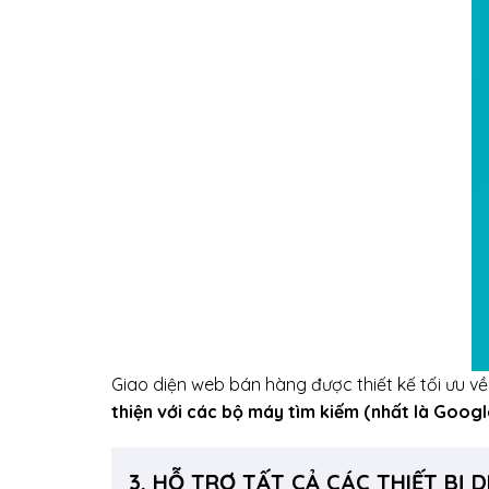
Giao diện web bán hàng được thiết kế tối ưu về 
thiện với các bộ máy tìm kiếm (nhất là Googl
3. HỖ TRỢ TẤT CẢ CÁC THIẾT BỊ 