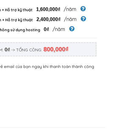
/năm
1,600,000₫
 + Hỗ trợ kỹ thuật
/năm
2,400,000₫
 + Hỗ trợ kỹ thuật
/năm
0₫
không sử dụng hosting
800,000₫
0₫
M:
-> TỔNG CÔNG:
về email của bạn ngay khi thanh toán thành công