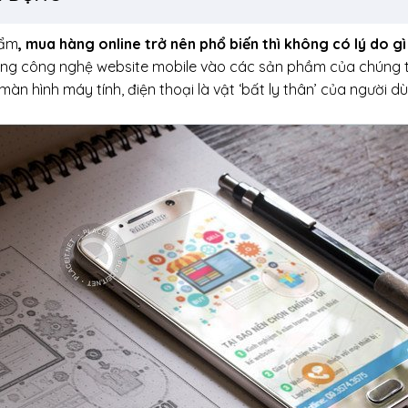
hẩm
, mua hàng online trở nên phổ biến thì không có lý do gì
ụng công nghệ website mobile vào các sản phầm của chúng t
màn hình máy tính, điện thoại là vật ‘bất ly thân’ của người d