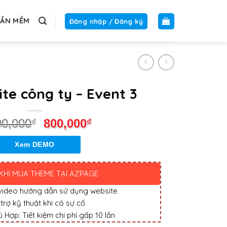
HẦN MỀM
Đăng nhập / Đăng ký
te công ty – Event 3
00,000
800,000
₫
₫
Xem DEMO
KHI MUA THEME TẠI AZPAGE
 video hướng dẫn sử dụng website
 trợ kỹ thuật khi có sự cố
 Hợp: Tiết kiệm chi phí gấp 10 lần