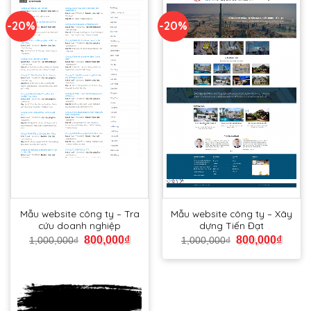
-20%
-20%
Mẫu website công ty – Tra
Mẫu website công ty – Xây
cứu doanh nghiệp
dựng Tiến Đạt
800,000
₫
800,000
₫
1,000,000
₫
1,000,000
₫
Xem