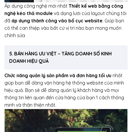
Áp dụng công nghệ mới nhất
Thiết kế web bằng công
nghệ kéo thả module
và dạng lưới của layout chúng tôi
đã
áp dụng thành công vào bố cục website
. Giúp bạn
có thể can thiệp vào bất cứ vị trí nào bạn mong muốn
chỉnh sửa
5. BÁN HÀNG ƯU VIỆT – TĂNG DOANH SỐ KINH
DOANH HIỆU QUẢ
Chức năng quản lý sản phẩm và đơn hàng tối ưu
nhất
giúp bạn dễ dàng vận hàng hệ thống website của mình
hiệu quả. Bạn sẽ dễ dàng quản lý khách hàng và mọi
thông tin liên quan đến cửa hàng của bạn 1 cách thông
minh và thân thiện nhất.