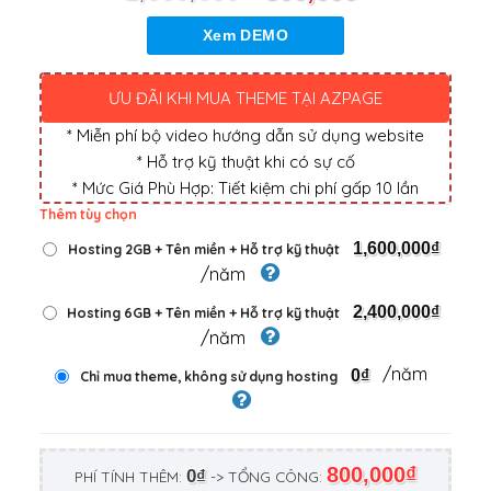
Xem DEMO
ƯU ĐÃI KHI MUA THEME TẠI AZPAGE
* Miễn phí bộ video hướng dẫn sử dụng website
* Hỗ trợ kỹ thuật khi có sự cố
* Mức Giá Phù Hợp: Tiết kiệm chi phí gấp 10 lần
Thêm tùy chọn
1,600,000₫
Hosting 2GB + Tên miền + Hỗ trợ kỹ thuật
/năm
2,400,000₫
Hosting 6GB + Tên miền + Hỗ trợ kỹ thuật
/năm
/năm
0₫
Chỉ mua theme, không sử dụng hosting
800,000₫
0₫
PHÍ TÍNH THÊM:
-> TỔNG CÔNG: