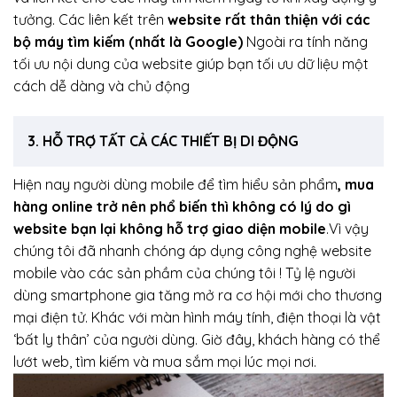
tưởng. Các liên kết trên
website rất thân thiện với các
bộ máy tìm kiếm (nhất là Google)
Ngoài ra tính năng
tối ưu nội dung của website giúp bạn tối ưu dữ liệu một
cách dễ dàng và chủ động
3. HỖ TRỢ TẤT CẢ CÁC THIẾT BỊ DI ĐỘNG
Hiện nay người dùng mobile để tìm hiểu sản phẩm
, mua
hàng online trở nên phổ biến thì không có lý do gì
website bạn lại không hỗ trợ giao diện mobile
.Vì vậy
chúng tôi đã nhanh chóng áp dụng công nghệ website
mobile vào các sản phầm của chúng tôi ! Tỷ lệ người
dùng smartphone gia tăng mở ra cơ hội mới cho thương
mại điện tử. Khác với màn hình máy tính, điện thoại là vật
‘bất ly thân’ của người dùng. Giờ đây, khách hàng có thể
lướt web, tìm kiếm và mua sắm mọi lúc mọi nơi.