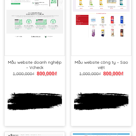
Mẫu website doanh nghiệp
Mẫu website công ty – Sao
– Vcheck
việt
800,000
₫
800,000
₫
1,000,000
₫
1,000,000
₫
Xem
Xem
DEMO
DEMO