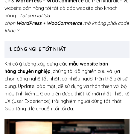
CMS
WordPress
+
WooCommerce
để triển khai dịch vụ
website bán hàng tới tất cả các website cho khách
hàng .
Tại sao lại lựa
chọn
WordPress
+
WooCommerce
mà không phải code
khác ?
1. CÔNG NGHỆ TỐT NHẤT
Khi có ý tưởng xây dựng các
mẫu website bán
hàng chuyên nghiệp
, chúng tôi đã nghiên cứu và lựa
chọn công nghệ tốt nhất, có nhiều người trên thế giới sử
dụng. Update, bảo mật, dễ sử dụng và thân thiện với bộ
máy tình kiếm … Giao diện được thiết kế mới nhất Thiết kế
UX (User Experience) trải nghiệm người dùng tốt nhất.
Giúp tăng tỉ lệ chuyển tổi tối đa.