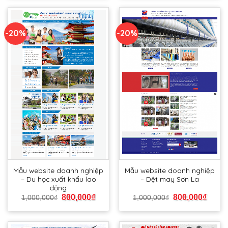
-20%
-20%
Mẫu website doanh nghiệp
Mẫu website doanh nghiệp
– Du học xuất khẩu lao
– Dệt may Sơn La
động
800,000
₫
800,000
₫
1,000,000
₫
1,000,000
₫