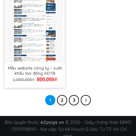
Mẫu website công ty – xuất
khẩu lao động ADTB
800,000
₫
1,000,000
₫
1
2
3
Bản quyền thuộc
AZpage.vn
© 2026 - Giấy chứng nhận ĐKKD
: 0315918890 - Nơi cấp: Sở Kế Hoạch & Đầu Tư TP. Hồ Chí