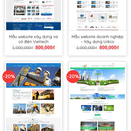
Mẫu website xây dựng và
Mẫu website doanh nghiệp
cơ điện Viettech
– Xây dựng Udico
800,000
₫
800,000
₫
1,000,000
₫
1,000,000
₫
-20%
-20%