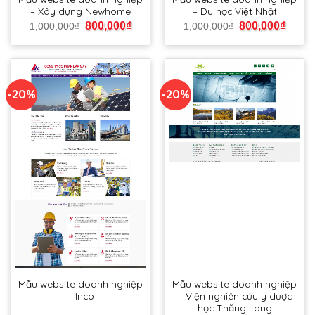
– Xây dựng Newhome
– Du học Việt Nhật
800,000
₫
800,000
₫
1,000,000
₫
1,000,000
₫
-20%
-20%
Mẫu website doanh nghiệp
Mẫu website doanh nghiệp
– Inco
– Viện nghiên cứu y dược
học Thăng Long