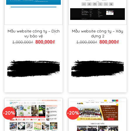
Mẫu website công ty – Dịch
Mẫu website công ty – Xây
vụ bảo vệ
dựng 2
800,000
₫
800,000
₫
1,000,000
₫
1,000,000
₫
Xem
Xem
DEMO
DEMO
-20%
-20%