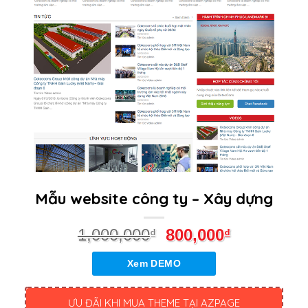
Mẫu website công ty – Xây dựng
1,000,000
800,000
₫
₫
Xem DEMO
ƯU ĐÃI KHI MUA THEME TẠI AZPAGE