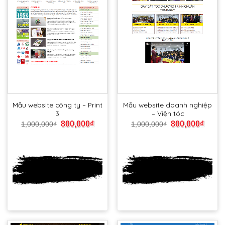
Mẫu website công ty – Print
Mẫu website doanh nghiệp
3
– Viện tóc
800,000
₫
800,000
₫
1,000,000
₫
1,000,000
₫
Xem
Xem
DEMO
DEMO