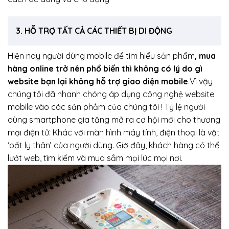
3. HỖ TRỢ TẤT CẢ CÁC THIẾT BỊ DI ĐỘNG
Hiện nay người dùng mobile để tìm hiểu sản phẩm
, mua
hàng online trở nên phổ biến thì không có lý do gì
website bạn lại không hỗ trợ giao diện mobile
.Vì vậy
chúng tôi đã nhanh chóng áp dụng công nghệ website
mobile vào các sản phầm của chúng tôi ! Tỷ lệ người
dùng smartphone gia tăng mở ra cơ hội mới cho thương
mại điện tử. Khác với màn hình máy tính, điện thoại là vật
‘bất ly thân’ của người dùng. Giờ đây, khách hàng có thể
lướt web, tìm kiếm và mua sắm mọi lúc mọi nơi.