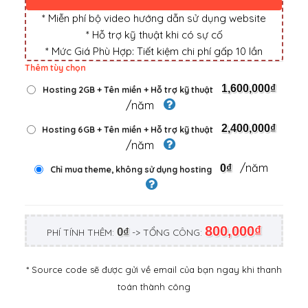
* Miễn phí bộ video hướng dẫn sử dụng website
* Hỗ trợ kỹ thuật khi có sự cố
* Mức Giá Phù Hợp: Tiết kiệm chi phí gấp 10 lần
Thêm tùy chọn
1,600,000₫
Hosting 2GB + Tên miền + Hỗ trợ kỹ thuật
/năm
2,400,000₫
Hosting 6GB + Tên miền + Hỗ trợ kỹ thuật
/năm
/năm
0₫
Chỉ mua theme, không sử dụng hosting
800,000₫
0₫
PHÍ TÍNH THÊM:
-> TỔNG CÔNG:
* Source code sẽ được gửi về email của bạn ngay khi thanh
toán thành công