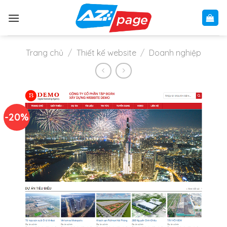
Skip
to
content
Trang chủ
/
Thiết kế website
/
Doanh nghiệp
-20%