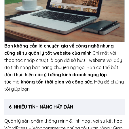
Bạn không cần là chuyên gia về công nghệ nhưng
cũng sẽ tự quản lý tốt website của mình
.Chỉ mất vài
thao tác nhấp chuột là bạn đã sở hữu 1 website với đầy
đủ tính năng bán hàng chuyên nghiệp. Bạn có thể bắt
đầu
thực hiện các ý tưởng kinh doanh ngay lập
tức
mà
không tốn thời gian và công sức
. Hãy để chúng
tôi giúp bạn!
6. NHIỀU TÍNH NĂNG HẤP DẪN
Quản lý sản phẩm thông minh & linh hoạt với sự kết hợp
WordPress + Woocommerce chúng tôi tự tin rằng : Giao