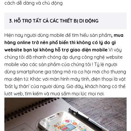
cách dễ dàng và chủ động
3. HỖ TRỢ TẤT CẢ CÁC THIẾT BỊ DI ĐỘNG
Hiện nay người dùng mobile để tìm hiểu sản phẩm
, mua
hàng online trở nên phổ biến thì không có lý do gì
website bạn lại không hỗ trợ giao diện mobile
.Vì vậy
chúng tôi đã nhanh chóng áp dụng công nghệ website
mobile vào các sản phầm của chúng tôi ! Tỷ lệ người
dùng smartphone gia tăng mở ra cơ hội mới cho thương
mại điện tử. Khác với màn hình máy tính, điện thoại là vật
‘bất ly thân’ của người dùng. Giờ đây, khách hàng có thể
lướt web, tìm kiếm và mua sắm mọi lúc mọi nơi.