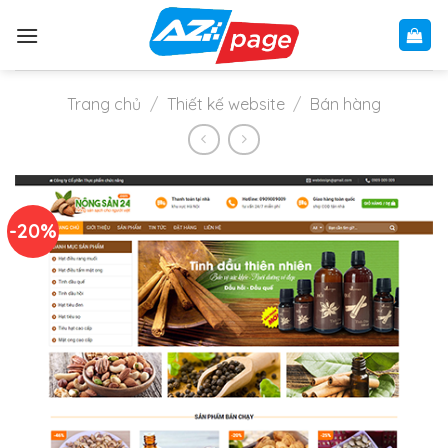
Skip
to
content
Trang chủ
/
Thiết kế website
/
Bán hàng
-20%