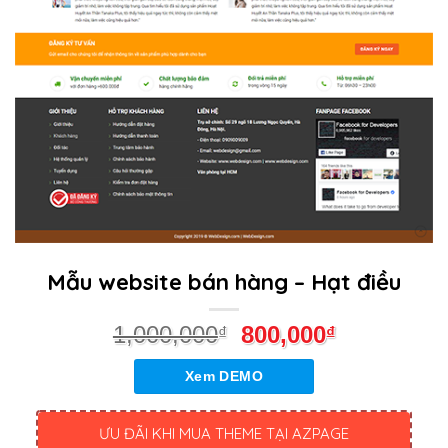
Mẫu website bán hàng – Hạt điều
1,000,000
800,000
₫
₫
Xem DEMO
ƯU ĐÃI KHI MUA THEME TẠI AZPAGE