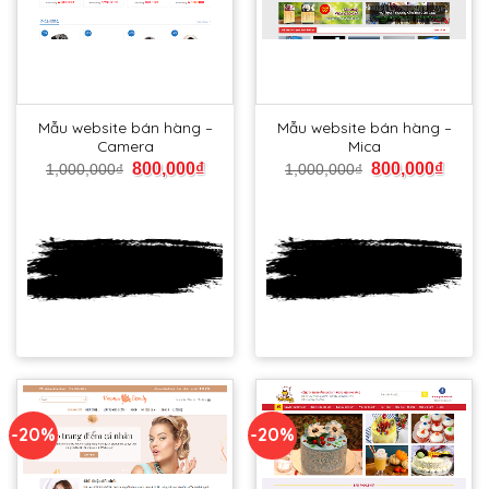
Mẫu website bán hàng –
Mẫu website bán hàng –
Camera
Mica
800,000
₫
800,000
₫
1,000,000
₫
1,000,000
₫
Xem
Xem
DEMO
DEMO
-20%
-20%